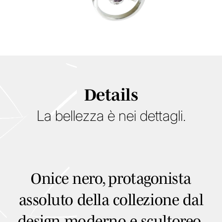
Petit Fleur
Details
Collezione Petali
Details
Keope
La bellezza è nei dettagli.
Collezione Maree
Winter Collection
Onice nero, protagonista
assoluto della collezione dal
design moderno e scultoreo,