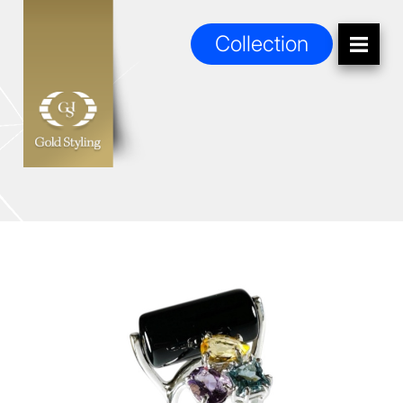
Collection
Collection
Collezione Bouquet
Anelli Cocktail
Zodiaco
Soffio