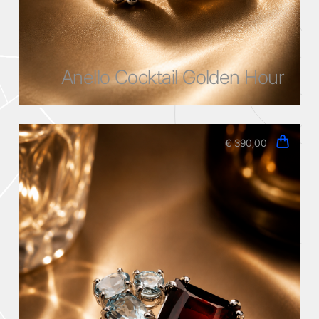
Collection
Anello Cocktail Golden Hour
Prodotti
€ 390,00
About
Contatti
Carrello