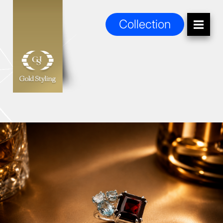
Collection
Collection
Collezione Bouquet
Anelli Cocktail
Zodiaco
Soffio